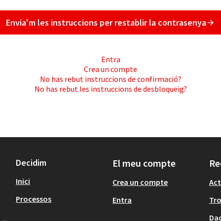
Envia'm les instruccions per restablir la contrasenya
Entra
Crea un compte
No has rebut instruccions de confirmació?
No has rebut les instruccions de desbloqueig?
Decidim
El meu compte
Re
Inici
Crea un compte
Act
Processos
Entra
Tr
Dad