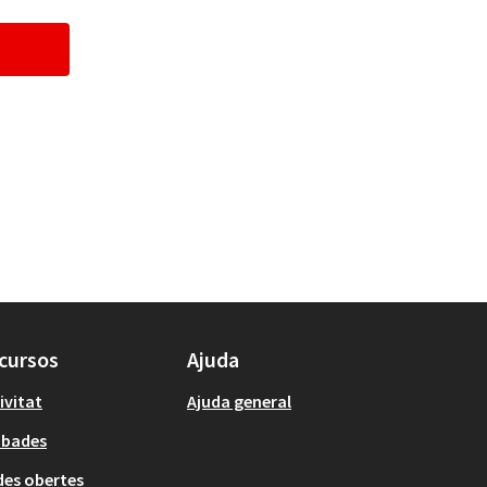
cursos
Ajuda
ivitat
Ajuda general
obades
es obertes